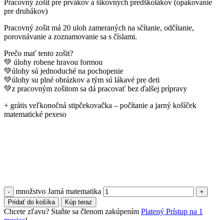
Pracovný zošit pre prvákov a šikovných predškolákov (opakovanie
pre druhákov)
Pracovný zošit má 20 uloh zameraných na sčítanie, odčítanie,
porovnávanie a zoznamovanie sa s číslami.
Prečo mať tento zošit?
💚 úlohy robene hravou formou
💚úlohy sú jednoduché na pochopenie
💚úlohy su plné obrázkov a tým sú lákavé pre deti
💚z pracovným zošitom sa dá pracovať bez ďalšej prípravy
+ grátis veľkonočná stipčekovačka – počítanie a jarný košíček
matematické pexeso
množstvo Jarná matematika
Pridať do košíka
Kúp teraz
Chcete zľavu? Staňte sa členom zakúpením
Platený Prístup na 1